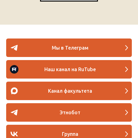
Мы в Телеграм
Наш канал на RuTube
Канал факультета
Этнобот
Группа