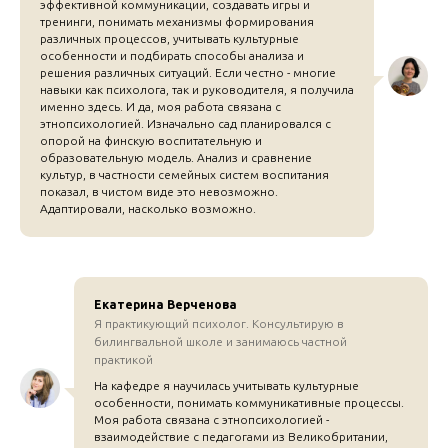
эффективной коммуникации, создавать игры и
тренинги, понимать механизмы формирования
различных процессов, учитывать культурные
особенности и подбирать способы анализа и
решения различных ситуаций. Если честно - многие
навыки как психолога, так и руководителя, я получила
именно здесь. И да, моя работа связана с
этнопсихологией. Изначально сад планировался с
опорой на финскую воспитательную и
образовательную модель. Анализ и сравнение
культур, в частности семейных систем воспитания
показал, в чистом виде это невозможно.
Адаптировали, насколько возможно.
Екатерина Верченова
Я практикующий психолог. Консультирую в
билингвальной школе и занимаюсь частной
практикой
На кафедре я научилась учитывать культурные
особенности, понимать коммуникативные процессы.
Моя работа связана с этнопсихологией -
взаимодействие с педагогами из Великобритании,