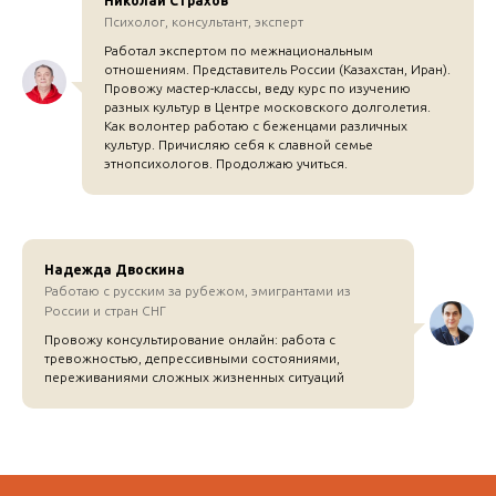
Николай Страхов
Психолог, консультант, эксперт
Работал экспертом по межнациональным
отношениям. Представитель России (Казахстан, Иран).
Провожу мастер-классы, веду курс по изучению
разных культур в Центре московского долголетия.
Как волонтер работаю с беженцами различных
культур. Причисляю себя к славной семье
этнопсихологов. Продолжаю учиться.
Надежда Двоскина
Работаю с русским за рубежом, эмигрантами из
России и стран СНГ
Провожу консультирование онлайн: работа с
тревожностью, депрессивными состояниями,
переживаниями сложных жизненных ситуаций