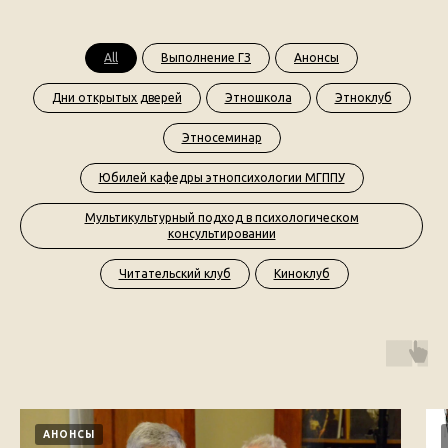
All
Выполнение ГЗ
Анонсы
Дни открытых дверей
Этношкола
Этноклуб
Этносеминар
Юбилей кафедры этнопсихологии МГППУ
Мультикультурный подход в психологическом
консультировании
Читательский клуб
Киноклуб
АНОНСЫ