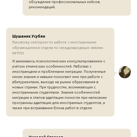
обсуждение профессиональных кейсов,
рекомендаций.
Шушаник
Усубян
Руковожу сектором по работе с иностранными
обучающимися отдела по международным связям
МГППУ
Я занимаюсь психологических консультированием с
учётом этнических особенностей. Работаю с
иностранцами и проблемами миграции. Полученные
мною знания и навыки помогают мне при работе с
абитуриентами, выходе на рынки образования в
новых странах. При трудностях, возникающих с
иностранными студентами. Знания особенностей
миграции и этапов адаптации помогли при написании
программы адаптации для иностранных студентов, а
также при встраивания блока работ в отделе.