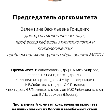
Председатель оргкомитета
Валентина Васильевна Гриценко
доктор психологических наук,
профессор кафедры этнопсихологии и
психологических
проблем поликультурного образования МГППУ
Оргкомитет:
к.культурологии, доц. Е.А.Александрова;
ст.преп. Г.К.Есина; к.псх.н., доц. А.С.
Кривцова; к.социол.н., доц. И.М.Кузнецов; ст.преп.
И.Е.Любитов; к.п.н., доц. О.С.Павлова;
к.псх.н., доц. Н.В.Ткаченко; к.псх.н., доц. М.Ю.Чибисова; к.псх.н.,
доц. В.А.Шорохова (Москва).
Программный комитет конференции включает
ведущих ученых из России и зарубежных стран,