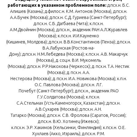
работающих в указанном проблемном поле:
д.псх.н. Б.С.
Алишев (Казань); д.филос.н. К.М. Антонов (Москва), д.псх.н.
А.А.Бучек (Москва); д.псх.н. С.Д. Гуриева (Санкт-Петербург);
д.псх.н. С.Б. Дагбаева (Чита); к.псх.н.
А.М.Двойнин (Москва), д.псх.н., академик РАН А.Л.Журавлев
(Москва); к.псх.н. И.И.Кауненко
(Кишинев, Молдова); д.псх.н. В.В.Константинов (Пенза); д.псх.н.
В.А.Лабунская (Ростов-на-
Дону); д.псх.н. Н.М.Лебедева (Москва); к.псх.н. А.В. Макарчук
(Москва), д. соц.н. В.И. Мукомель
(Москва); д.псх.н. Р.Р.Накохова (Черкесск); д. псх.н. Т.А. Нестик
(Москва); д. псх.н. А.А.
Нестерова (Москва); д. псх.н. И.А. Новикова (Москва); к.п.н.
О.С. Павлова (Москва); д.псх.н. Л.Г.
Почебут (Санкт-Петербург); д.псх.н., академик РАО
Г.У.Солдатова (Москва); к.псх.н.
С.А.Стельмах (Усть-Каменогорск, Казахстан); д.псх.н.
А.В.Сухарев (Москва); д.псх.н. А.Н.
Татарко (Москва); д.псх.н. С.В. Фролова (Саратов, Россия);
д.псх.н. В.Ю. Хотинец (Ижевск);
к.псх.н. Э.Р. Хакимов (Хельсинки, Финляндия); к.псх.н. О.Е.
Хухлаев (Акко, Израиль); д.псх.н. Р.М.