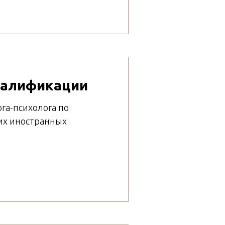
валификации
га-психолога по
их иностранных