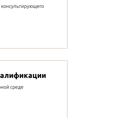
е консультирующего
валификации
рной среде