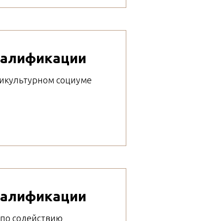
валификации
ликультурном социуме
валификации
 по содействию