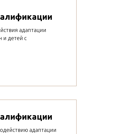
валификации
ействия адаптации
 и детей с
валификации
 содействию адаптации