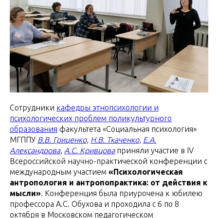
Сотрудники
кафедры этнопсихологии и
психологических проблем поликультурного
образования
факультета «Социальная психология»
МГППУ
В.В. Гриценко
,
Н.В. Ткаченко
,
Е.А.
Александрова
,
А.С. Кривцова
приняли участие в IV
Всероссийской научно-практической конференции с
международным участием
«Психологическая
антропология и антропопрактика: от действия к
мысли»
. Конференция была приурочена к юбилею
профессора А.С. Обухова и проходила с 6 по 8
октября в Московском педагогическом