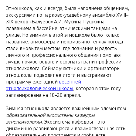
Этношкола, как и всегда, была наполнена общением,
экскурсиями по парково-усадебному ансамблю XVIII–
XIX веков «Валуево» А.И. Мусина-Пушкина,
плаванием в бассейне, этническими танцами на
улице. Но зимним в этой этношколе было только
название: атмосфера и непривычно теплая погода
стали вновь тем местом, где познание и радость
личного и профессионального общения помогают
лучше почувствовать и осознать грани профессии
этнопсихолога. Сейчас участники и организаторы
этношколы подводят ее итоги и выстраивают
программу ежегодной
весенней
этнопсихологической школы
, которая в этом году
запланирована на 18–20 апреля.
Зимняя этношкола является важнейшим элементом
образовательной экосистемы кафедры
этнопсихологии
. Экосистема кафедры – это
динамично развивающаяся и взаимосвязанная сеть
образовательных пространств и сообществ