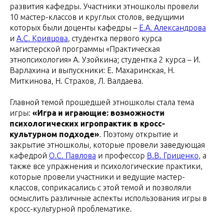
развития кафедры. Участники этношколы провели
10 мастер-классов и круглых столов, ведущими
которых были доценты кафедры –
Е.А. Александрова
и
А.С. Кривцова
, студентка первого курса
магистерской программы «Практическая
этнопсихология» А. Узойкина; студентка 2 курса – И.
Варлахина и выпускники: Е. Махаринская, Н.
Миткинова, Н. Страхов, Л. Валдаева.
Главной темой прошедшей этношколы стала тема
игры:
«Игра и играющие: возможности
психологических игропрактик в кросс-
культурном подходе»
. Поэтому открытие и
закрытие этношколы, которые провели заведующая
кафедрой
О.С. Павлова
и профессор
В.В. Гриценко
, а
также все упражнения и психологические практики,
которые провели участники и ведущие мастер-
классов, соприкасались с этой темой и позволяли
осмыслить различные аспекты использования игры в
кросс-культурной проблематике.