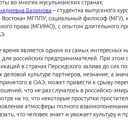
ты во многих мусульманских странах;
ннадиевна Баринова
– студентка выпускного кур
 Востока» МГППУ; социальный философ (МГУ), 
ного права (МГИМО), с опытом длительного п
Э.
 время является одним из самых интересных н
 для российских предпринимателей. При этом 
каций в странах Персидского залива до сих п
 деловой культуре партнеров, незнание, а зна
 принятого в ОАЭ, может привести к срыву пере
шений, что не раз случалось в российско-эмир
мотря на то, что некоторые проступки простите
ановления атмосферы полного взаимопонимания
зать, что человек знает и уважает культуру и п