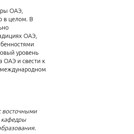
уры ОАЭ,
 в целом. В
ьно
радициях ОАЭ,
обенностями
новый уровень
 ОАЭ и свести к
в международном
с восточными
кафедры
образования.