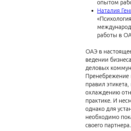
опытом рабо
Наталия Ге
«Психология
международ
работы в ОА
ОАЭ в настоящее
ведении бизнеса
деловых коммуни
Пренебрежение к
правил этикета,
охлаждению отно
практике. И нес
однако для уст
необходимо пока
своего партнера.