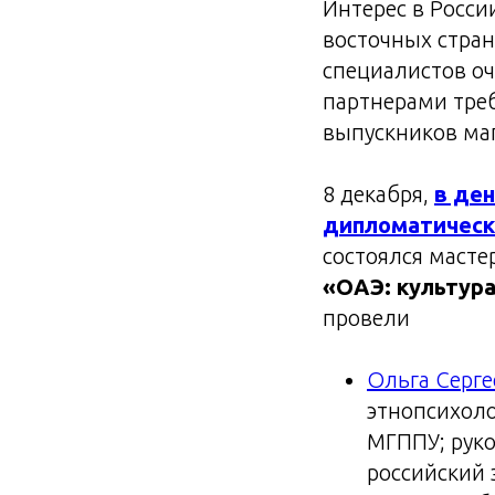
Интерес в Росси
восточных стран
специалистов о
партнерами треб
выпускников маг
8 декабря,
в ден
дипломатическ
состоялся масте
«ОАЭ: культура
провели
Ольга Серге
этнопсихоло
МГППУ; руко
российский 