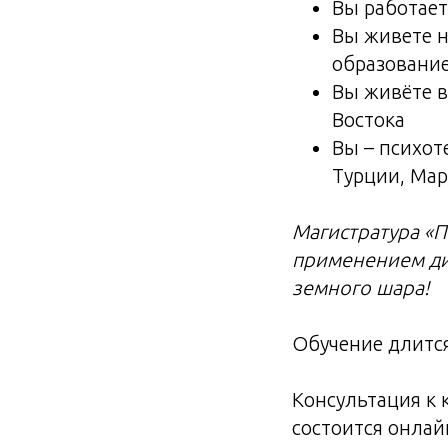
Вы работает
Вы живете н
образовани
Вы живёте в
Востока
Вы – психот
Турции, Мар
Магистратура «П
применением ди
земного шара!
Обучение длится
Консультация к 
состоится онла