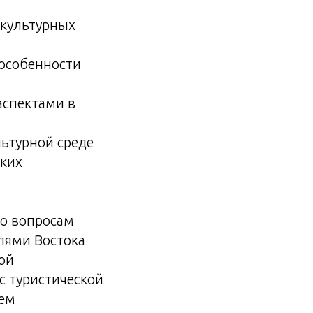
жкультурных
 особенности
аспектами в
льтурной среде
ских
о вопросам
лями Востока
ой
с туристической
ием