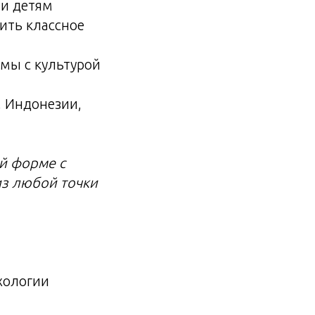
 и детям
чить классное
мы с культурой
, Индонезии,
ой форме с
из любой точки
хологии