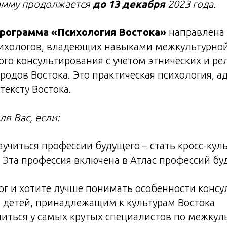
амму продолжается
до 13 декабря
2023 года.
программа «Психология Востока»
направлена 
сихологов, владеющих навыками межкультурно
ого консультирования с учетом этнических и р
родов Востока. Это практическая психология, а
тексту Востока.
ля Вас, если:
аучиться профессии будущего – стать кросс-ку
 Эта профессия включена в Атлас профессий бу
ог и хотите лучше понимать особенности конс
 детей, принадлежащим к культурам Востока
читься у самых крутых специалистов по межкул