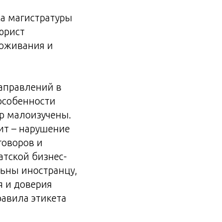
са магистратуры
юрист
роживания и
аправлений в
особенности
ор малоизучены.
чит – нарушение
говоров и
атской бизнес-
льны иностранцу,
 и доверия
равила этикета