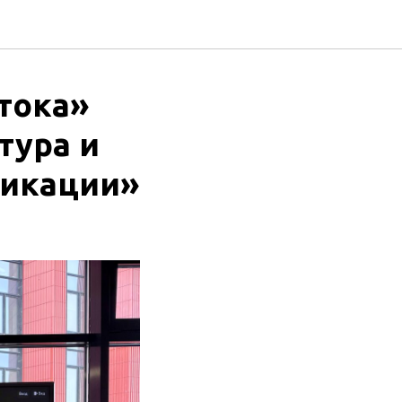
тока»
тура и
никации»