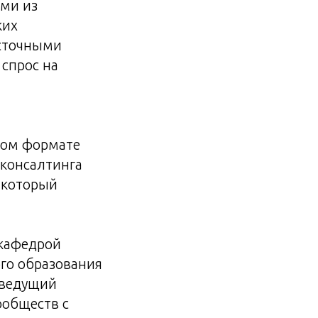
ами из
ких
осточными
 спрос на
ном формате
 консалтинга
, который
 кафедрой
го образования
 ведущий
ообществ с