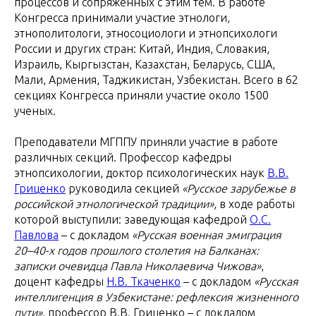
процессов и сопряженных с этим тем. В работе
Конгресса принимали участие этнологи,
этнополитологи, этносоциологи и этнопсихологи
России и других стран: Китай, Индия, Словакия,
Израиль, Кыргызстан, Казахстан, Беларусь, США,
Мали, Армения, Таджикистан, Узбекистан. Всего в 62
секциях Конгресса приняли участие около 1500
ученых.
Преподаватели МГППУ приняли участие в работе
различных секций. Профессор кафедры
этнопсихологии, доктор психологических наук
В.В.
Гриценко
руководила секцией
«Русское зарубежье в
российской этнологической традиции»
, в ходе работы
которой выступили: заведующая кафедрой
О.С.
Павлова
– с докладом
«Русская военная эмиграция
20–40-х годов прошлого столетия на Балканах:
записки очевидца Павла Николаевича Чижова»
,
доцент кафедры
Н.В. Ткаченко
– с докладом
«Русская
интеллигенция в Узбекистане: рефлексия жизненного
пути»
, профессор В.В. Гриценко – с докладом