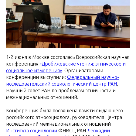
1-2 июня в Москве состоялась Всероссийская научная
конференция
«Дробижевские чтения: этническое и
социальное измерения»
. Организаторами
конференции выступили:
Федеральный научно-
исследовательский социологический центр РАН
,
Научный совет РАН по проблемам этничности и
межнациональных отношений.
Конференция была посвящена памяти выдающего
российского этносоциолога, руководителя Центра
исследований межнациональных отношений
Института социологии
ФНИСЦ РАН
Леокадии