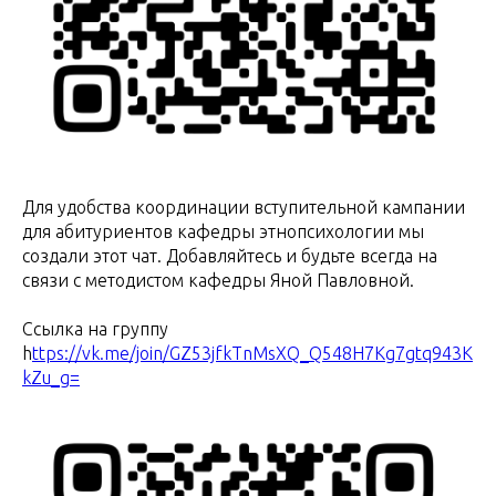
Для удобства координации вступительной кампании
для абитуриентов кафедры этнопсихологии мы
создали этот чат. Добавляйтесь и будьте всегда на
связи с методистом кафедры Яной Павловной.
Ссылка на группу
h
ttps://vk.me/join/GZ53jfkTnMsXQ_Q548H7Kg7gtq943K
kZu_g=