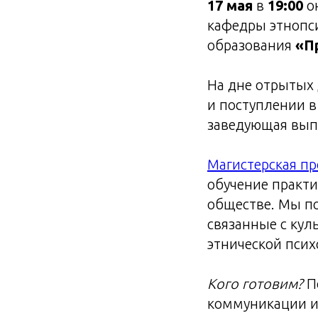
17 мая
в
19:00
он
кафедры этнопс
образования
«П
На дне отрытых
и поступлении в
заведующая вып
Магистерская пр
обучение практ
обществе. Мы по
связанные с кул
этнической псих
Кого готовим?
П
коммуникации и 