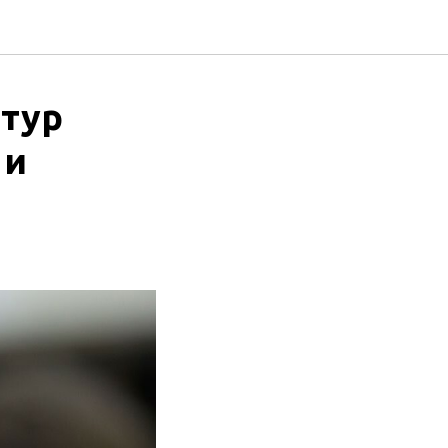
атур
 и