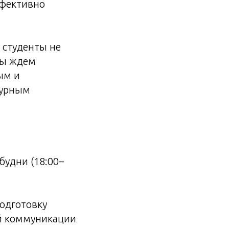
ффективно
 студенты не
Мы ждем
ым и
турным
будни (18:00–
одготовку
й коммуникации