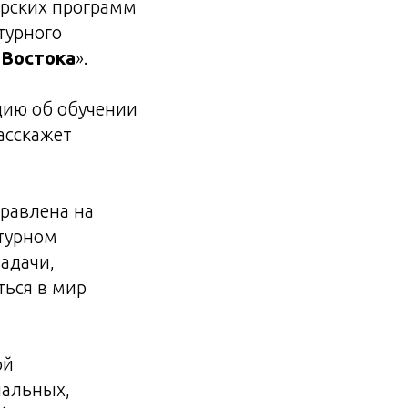
ерских программ
турного
 Востока
».
цию об обучении
асскажет
равлена на
ьтурном
адачи,
ться в мир
ой
нальных,