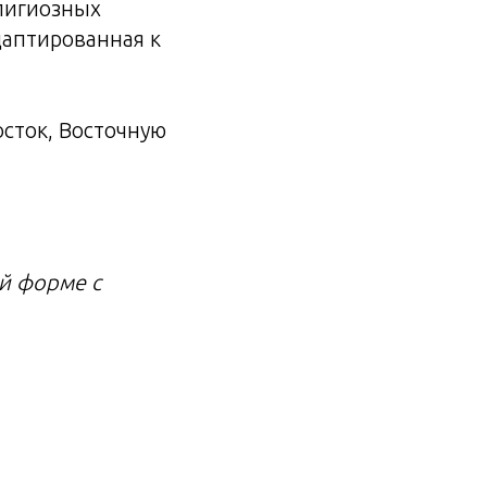
елигиозных
даптированная к
осток, Восточную
ой форме с