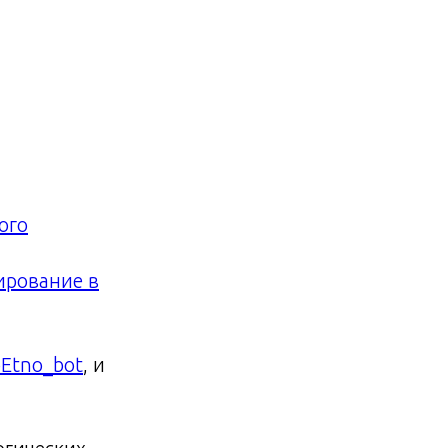
ого
ирование в
Etno_bot
, и