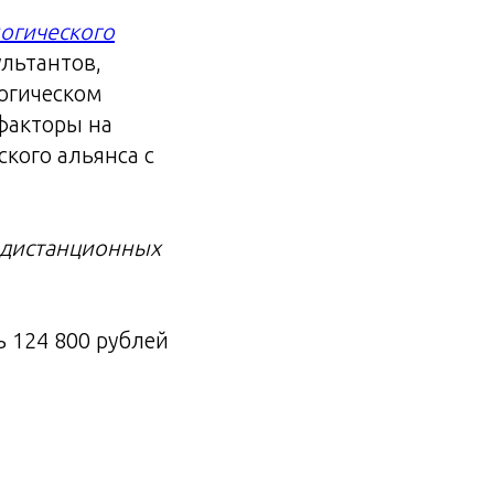
логического
льтантов,
логическом
 факторы на
кого альянса с
 дистанционных
 124 800 рублей