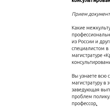
консультирова
Прием документо
Какие межкульту
профессиональн
из России и дру
специалистом в 
магистратуре «К
консультировани
Вы узнаете всю
магистратуру в 
заведующая вып
проблем поликул
профессор
.