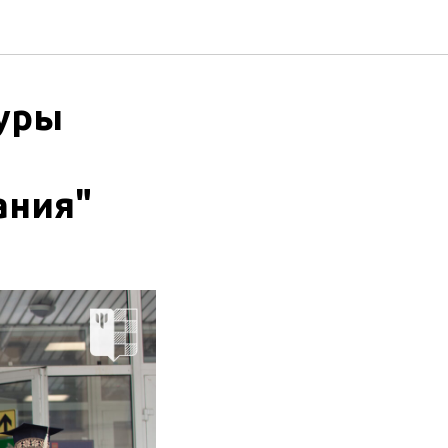
туры
ания"