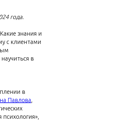
24 года.
Какие знания и
у с клиентами
ным
 научиться в
уплении в
вна Павлова
,
гических
 психология»,