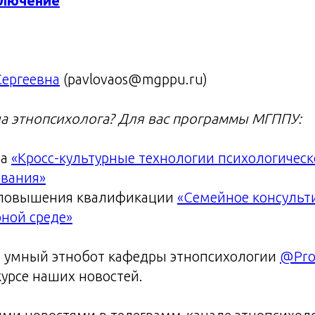
ключение
Сергеевна
(pavlovaos@mgppu.ru)
на этнопсихолога? Для вас программы МГППУ:
ра
«Кросс-культурные технологии психологическ
ования»
повышения квалификации
«Семейное консульт
ной среде»
 умный этнобот кафедры этнопсихологии
@Pro
курсе наших новостей.