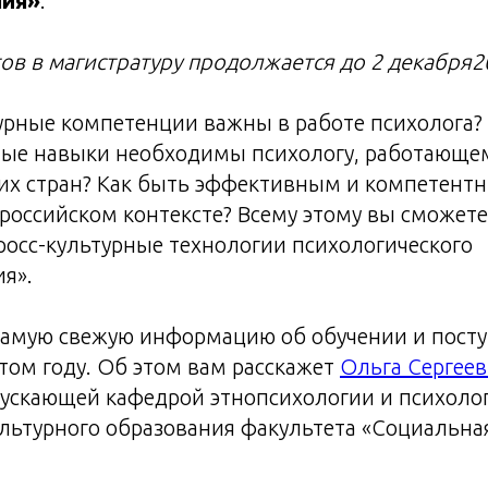
ния»
.
в в магистратуру продолжается до 2 декабря20
рные компетенции важны в работе психолога? 
ые навыки необходимы психологу, работающем
гих стран? Как быть эффективным и компетент
российском контексте? Всему этому вы сможете
росс-культурные технологии психологического
я».
 самую свежую информацию об обучении и пост
этом году. Об этом вам расскажет
Ольга Сергее
ускающей кафедрой этнопсихологии и психоло
ьтурного образования факультета «Социальная