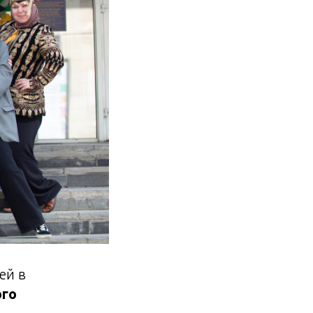
ей в
ого