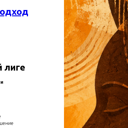
подход
 лиге
ии
е
ешение