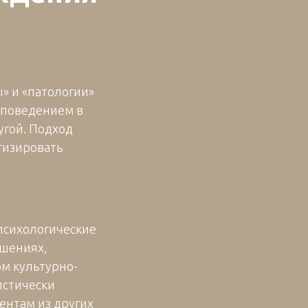
» и «патологии»
 поведением в
угой. Подход
гизировать
 психологические
ошениях,
ом культурно-
истически
ентам из других