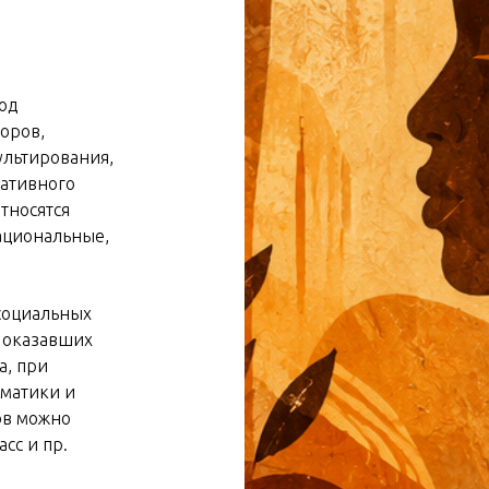
од
оров,
ультирования,
тативного
тносятся
ациональные,
социальных
 оказавших
а, при
ематики и
ов можно
сс и пр.