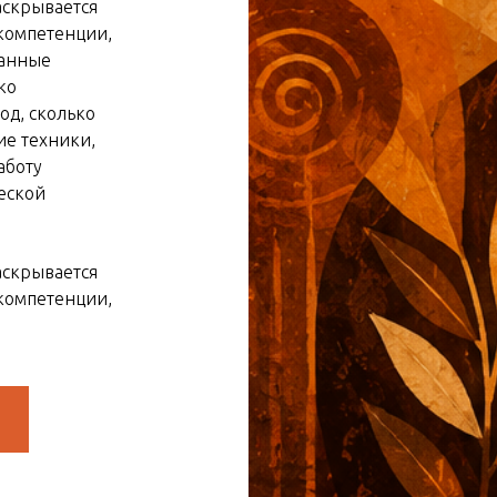
аскрывается
компетенции,
Данные
ко
од, сколько
ие техники,
аботу
еской
аскрывается
компетенции,