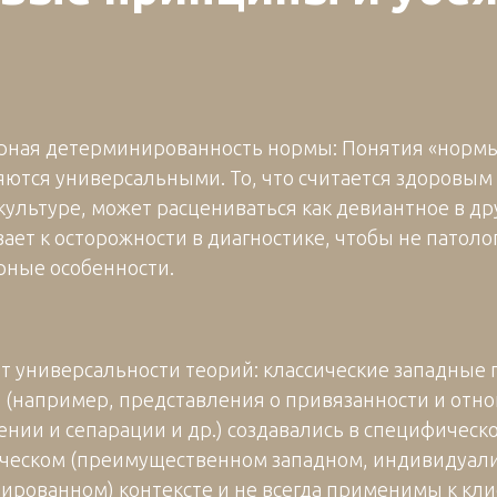
рная детерминированность нормы: Понятия «нормы
яются универсальными. То, что считается здоровым
культуре, может расцениваться как девиантное в др
ает к осторожности в диагностике, чтобы не патоло
рные особенности.
от универсальности теорий: классические западные
 (например, представления о привязанности и отн
ении и сепарации и др.) создавались в специфическ
ческом (преимущественном западном, индивидуал
ированном) контексте и не всегда применимы к кли