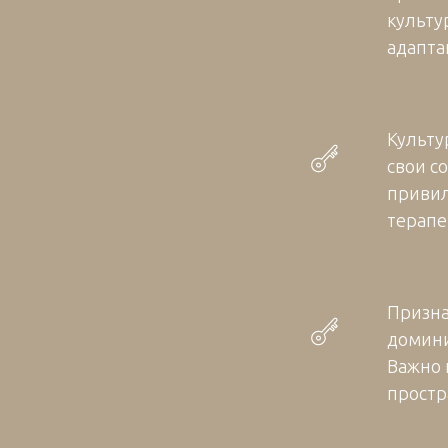
культу
адапта
Культу
свои с
привил
терапе
Призна
домини
Важно 
простр