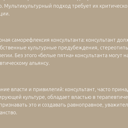
р. Мультикультурный подход требует их критическо
ции.
рная саморефлексия консультанта: консультант дол
обственные культурные предубеждения, стереотипы
егии. Без этого «белые пятна» консультанта могут 
втическому альянсу.
ние власти и привилегий: консультант, часто прин
рующей культуре, обладает властью в терапевтиче
признавать это и создавать равноправное, уважите
анство.