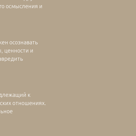
го осмысления и
жен осознавать
, ценности и
навредить
адлежащий к
ских отношениях.
льное