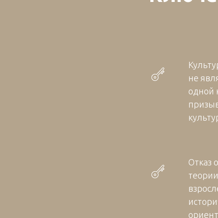
Культу
не явл
одной 
призыв
культу
Отказ 
теории
взросл
истори
ориент