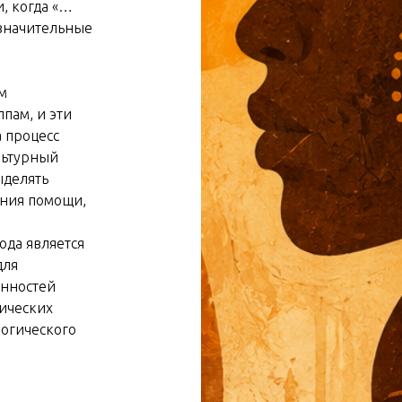
, когда «…
 значительные
м
пам, и эти
 процесс
льтурный
ыделять
ания помощи,
ода является
для
енностей
ических
логического